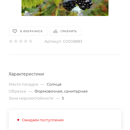
В ИЗБРАННОЕ
СРАВНИТЬ
Артикул:
С0008883
Характеристики
Место посадки
—
Солнце
Обрезка
—
Формовочная, санитарная
Зона морозостойкости
—
5
Ожидаем поступления