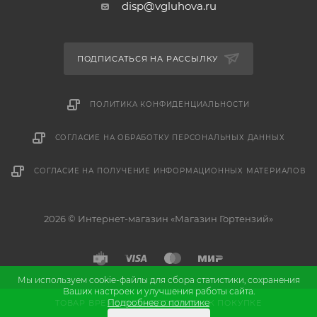
disp@vgluhova.ru
ПОДПИСАТЬСЯ НА РАССЫЛКУ
ПОЛИТИКА КОНФИДЕНЦИАЛЬНОСТИ
СОГЛАСИЕ НА ОБРАБОТКУ ПЕРСОНАЛЬНЫХ ДАННЫХ
СОГЛАСИЕ НА ПОЛУЧЕНИЕ ИНФОРМАЦИОННЫХ МАТЕРИАЛОВ
2026 © Интернет-магазин «Магазин Гортензий»
Мы используем cookie-файлы для сбора статистики, сохранения
Ваших настроек и улучшения работы сайта.
и
Разработка
продвижение сайта
Подробнее о политике
ТОВАР ВРЕМЕННО НЕДОСТУПЕН К ПОКУПКЕ