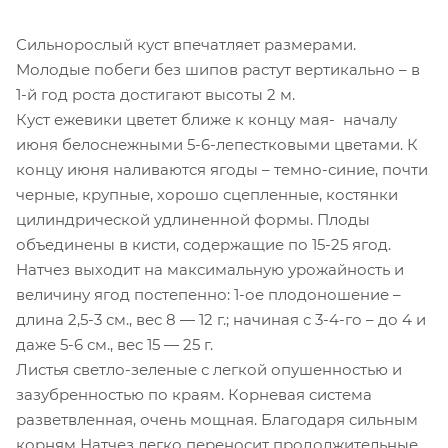
Сильнорослый куст впечатляет размерами.
Молодые побеги без шипов растут вертикально – в
1-й год роста достигают высоты 2 м.
Куст ежевики цветет ближе к концу мая- началу
июня белоснежными 5-6-лепестковыми цветами. К
концу июня наливаются ягоды – темно-синие, почти
черные, крупные, хорошо сцепленные, костянки
цилиндрической удлиненной формы. Плоды
объединены в кисти, содержащие по 15-25 ягод.
Натчез выходит на максимальную урожайность и
величину ягод постепенно: 1-ое плодоношение –
длина 2,5-3 см., вес 8 — 12 г.; начиная с 3-4-го – до 4 и
даже 5-6 см., вес 15 — 25 г.
Листья светло-зеленые с легкой опушенностью и
зазубренностью по краям. Корневая система
разветвленная, очень мощная. Благодаря сильным
корням Натчез легко переносит продолжительные