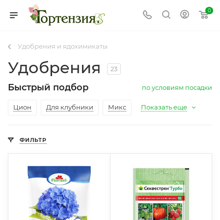
0
Удобрения и ядохимикаты
Удобрения
23
Быстрый подбор
по условиям посадки
Цион
Для клубники
Микс
Показать еще
ФИЛЬТР