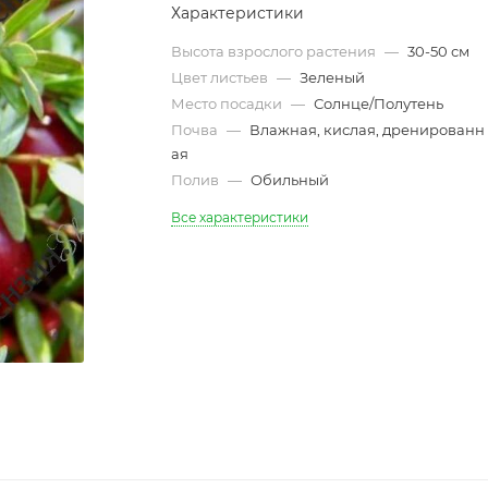
Характеристики
Высота взрослого растения
—
30-50 см
Цвет листьев
—
Зеленый
Место посадки
—
Солнце/Полутень
Почва
—
Влажная, кислая, дренированн
ая
Полив
—
Обильный
Все характеристики