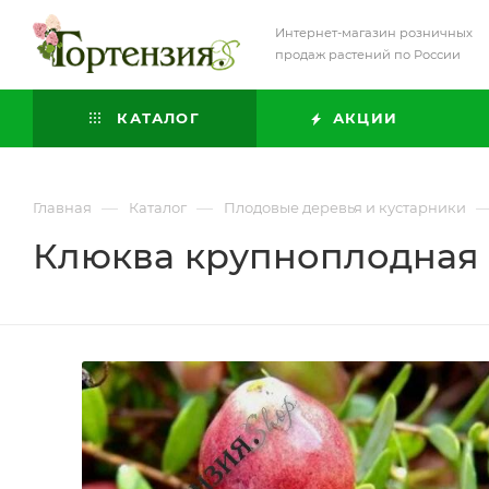
Интернет-магазин розничных
продаж растений по России
КАТАЛОГ
АКЦИИ
—
—
Главная
Каталог
Плодовые деревья и кустарники
Клюква крупноплодная 