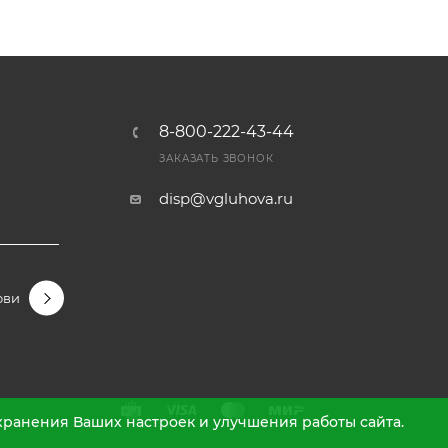
8-800-222-43-44
Ы
ЗАКАЗАТЬ ЗВОНОК
disp@vgluhova.ru
овидные
Гортензии крупнолистные
Гортензии метельчаты
охранения Ваших настроек и улучшения работы сайта.