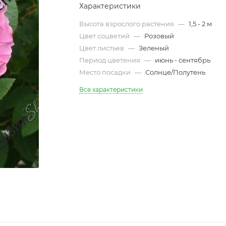
Характеристики
Высота взрослого растения
—
1,5 - 2 м
Цвет соцветий
—
Розовый
Цвет листьев
—
Зеленый
Период цветения
—
июнь - сентябрь
Место посадки
—
Солнце/Полутень
Все характеристики