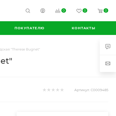
0
0
0
ПОКУПАТЕЛЮ
КОНТАКТЫ
адская "Therese Bugnet"
et"
Артикул:
С0009485