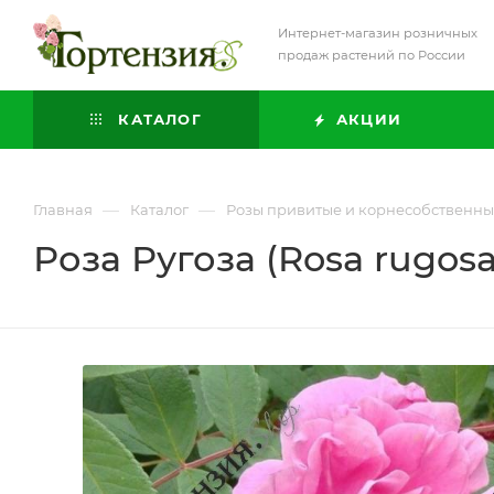
Интернет-магазин розничных
продаж растений по России
КАТАЛОГ
АКЦИИ
—
—
Главная
Каталог
Розы привитые и корнесобственн
Роза Ругоза (Rosa rugos