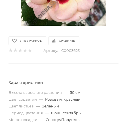
В ИЗБРАННОЕ
СРАВНИТЬ
Артикул:
С0003623
Характеристики
Высота взрослого растения
—
50 см
Цвет соцветий
—
Розовый, красный
Цвет листьев
—
Зеленый
Период цветения
—
июнь-сентябрь
Место посадки
—
Солнце/Полутень