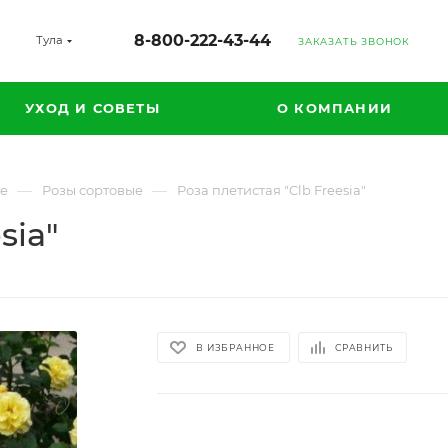
8-800-222-43-44
Тула
ЗАКАЗАТЬ ЗВОНОК
УХОД И СОВЕТЫ
О КОМПАНИИ
—
—
ые
Розы сортовые
Роза плетистая "Clb Freesia"
sia"
В ИЗБРАННОЕ
СРАВНИТЬ