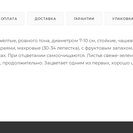
ОПЛАТА
ДОСТАВКА
ГАРАНТИИ
УПАКОВК
-жёлтые, ровного тона, диаметром 7-10 см, стойкие, чаше
аями, махровые (30-34 лепестка), с фруктовым запахом,
сах. При отцветании самоочищаются. Листья свеже-зелён
, продолжительно. Зацветает одним из первых, хорошо 