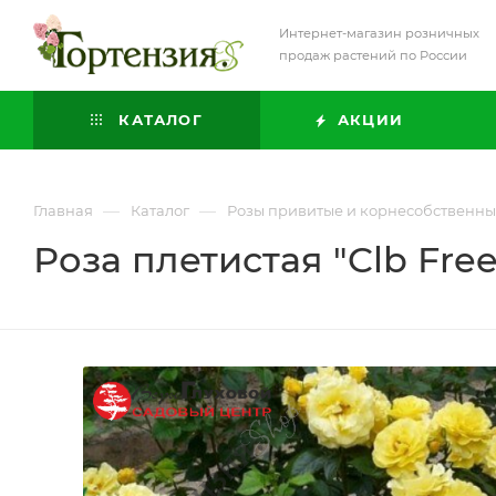
Интернет-магазин розничных
продаж растений по России
КАТАЛОГ
АКЦИИ
—
—
Главная
Каталог
Розы привитые и корнесобственн
Роза плетистая "Clb Free