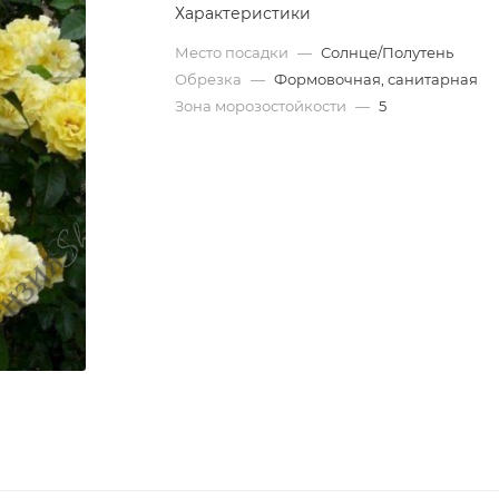
Характеристики
Место посадки
—
Солнце/Полутень
Обрезка
—
Формовочная, санитарная
Зона морозостойкости
—
5