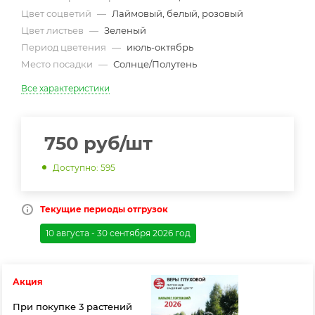
Цвет соцветий
—
Лаймовый, белый, розовый
Цвет листьев
—
Зеленый
Период цветения
—
июль-октябрь
Место посадки
—
Солнце/Полутень
Все характеристики
750
руб
/шт
Доступно: 595
Текущие периоды отгрузок
10 августа - 30 сентября 2026 год
Акция
При покупке 3 растений