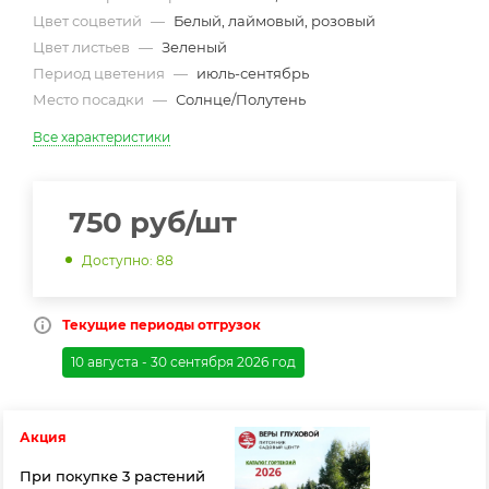
Цвет соцветий
—
Белый, лаймовый, розовый
Цвет листьев
—
Зеленый
Период цветения
—
июль-сентябрь
Место посадки
—
Солнце/Полутень
Все характеристики
750
руб
/шт
Доступно: 88
Текущие периоды отгрузок
10 августа - 30 сентября 2026 год
Акция
При покупке 3 растений