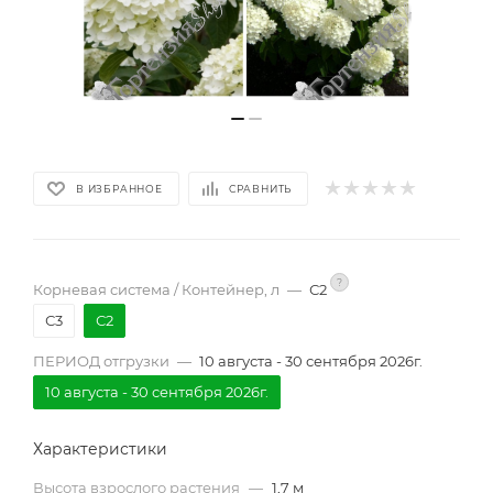
В ИЗБРАННОЕ
СРАВНИТЬ
?
Корневая система / Контейнер, л
—
С2
С3
С2
ПЕРИОД отгрузки
—
10 августа - 30 сентября 2026г.
10 августа - 30 сентября 2026г.
Характеристики
Высота взрослого растения
—
1,7 м